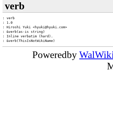
verb
: verb

: 1.0

: Hiroshi Yuki <hyuki@hyuki.com>

: &verb(as-is string)

: Inline verbatim (hard).

Poweredby
WalWik
M