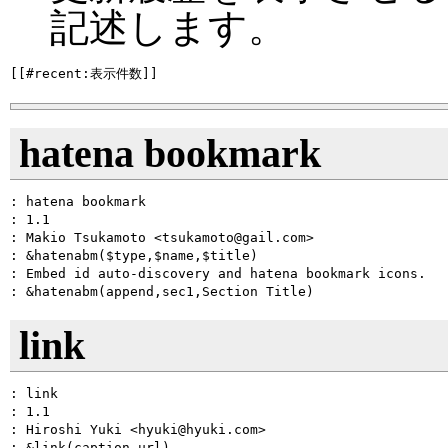
記述します。
hatena bookmark
: hatena bookmark

: 1.1

: Makio Tsukamoto <tsukamoto@gail.com>

: &hatenabm($type,$name,$title)

: Embed id auto-discovery and hatena bookmark icons.

link
: link

: 1.1

: Hiroshi Yuki <hyuki@hyuki.com>

: &link(caption,url)
