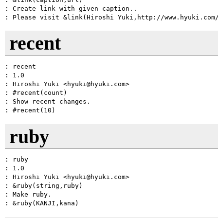
: Create link with given caption..

recent
: recent

: 1.0

: Hiroshi Yuki <hyuki@hyuki.com>

: #recent(count)

: Show recent changes.

ruby
: ruby

: 1.0

: Hiroshi Yuki <hyuki@hyuki.com>

: &ruby(string,ruby)

: Make ruby.
