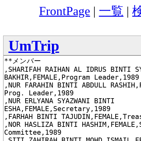
FrontPage
|
一覧
|
UmTrip