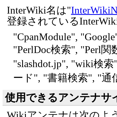
InterWiki名は"
InterWiki
登録されているInterW
"
CpanModule", "
Google"
"
PerlDoc検索", "
Perl関数
"
slashdot.jp", "
wiki検索",
ード", "
書籍検索", "
通
使用できるアンテナサ
Wikiアンテナは次の