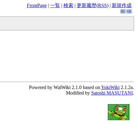
FrontPage
|
一覧
|
検索
|
更新履歴
(
RSS
) |
新規作成
Powered by WalWiki 2.1.0 based on
YukiWiki
2.1.2a.
Modified by
Satoshi MASUTANI
.