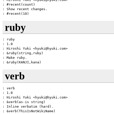
: #recent(count)

: Show recent changes.

ruby
: ruby

: 1.0

: Hiroshi Yuki <hyuki@hyuki.com>

: &ruby(string,ruby)

: Make ruby.

verb
: verb

: 1.0

: Hiroshi Yuki <hyuki@hyuki.com>

: &verb(as-is string)

: Inline verbatim (hard).
