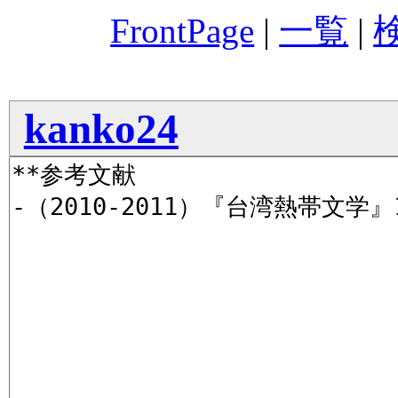
FrontPage
|
一覧
|
kanko24