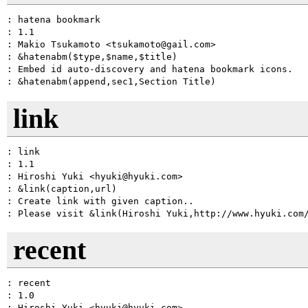
: hatena bookmark

: 1.1

: Makio Tsukamoto <tsukamoto@gail.com>

: &hatenabm($type,$name,$title)

: Embed id auto-discovery and hatena bookmark icons.

link
: link

: 1.1

: Hiroshi Yuki <hyuki@hyuki.com>

: &link(caption,url)

: Create link with given caption..

recent
: recent

: 1.0

: Hiroshi Yuki <hyuki@hyuki.com>
