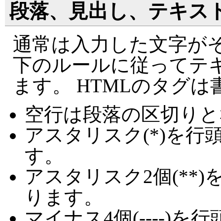
段落、見出し、テキス
通常は入力した文字がそ
下のルールに従ってテ
ます。 HTMLのタグ
空行は段落の区切りと
アスタリスク(*)を
す。
アスタリスク2個(**
ります。
マイナス4個(----)