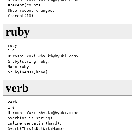
: #recent(count)

: Show recent changes.

ruby
: ruby

: 1.0

: Hiroshi Yuki <hyuki@hyuki.com>

: &ruby(string,ruby)

: Make ruby.

verb
: verb

: 1.0

: Hiroshi Yuki <hyuki@hyuki.com>

: &verb(as-is string)

: Inline verbatim (hard).
