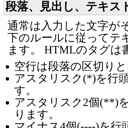
段落、見出し、テキス
通常は入力した文字がそ
下のルールに従ってテ
ます。 HTMLのタグ
空行は段落の区切りと
アスタリスク(*)を
す。
アスタリスク2個(**
ります。
マイナス4個(----)