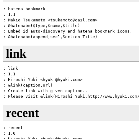
: hatena bookmark

: 1.1

: Makio Tsukamoto <tsukamoto@gail.com>

: &hatenabm($type,$name,$title)

: Embed id auto-discovery and hatena bookmark icons.

link
: link

: 1.1

: Hiroshi Yuki <hyuki@hyuki.com>

: &link(caption,url)

: Create link with given caption..

recent
: recent

: 1.0

: Hiroshi Yuki <hyuki@hyuki.com>
