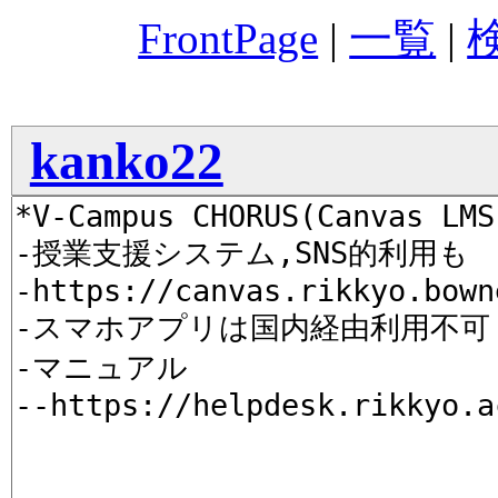
FrontPage
|
一覧
|
kanko22