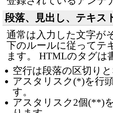
登録されているアンテ
段落、見出し、テキス
通常は入力した文字がそ
下のルールに従ってテ
ます。 HTMLのタグ
空行は段落の区切りと
アスタリスク(*)を
す。
アスタリスク2個(**
ります。