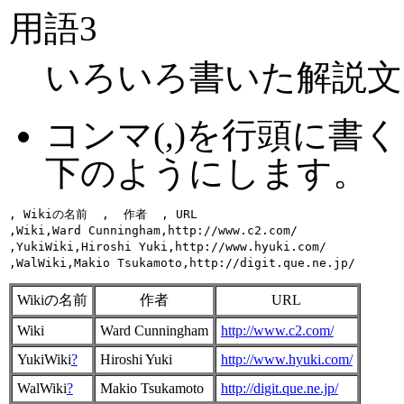
用語3
いろいろ書いた解説文
コンマ(,)を行頭に
下のようにします。
, Wikiの名前  ,  作者  , URL 

,Wiki,Ward Cunningham,http://www.c2.com/

,YukiWiki,Hiroshi Yuki,http://www.hyuki.com/

Wikiの名前
作者
URL
Wiki
Ward Cunningham
http://www.c2.com/
YukiWiki
?
Hiroshi Yuki
http://www.hyuki.com/
WalWiki
?
Makio Tsukamoto
http://digit.que.ne.jp/