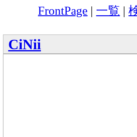
FrontPage
|
一覧
|
CiNii