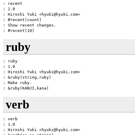
: recent

: 1.0

: Hiroshi Yuki <hyuki@hyuki.com>

: #recent(count)

: Show recent changes.

ruby
: ruby

: 1.0

: Hiroshi Yuki <hyuki@hyuki.com>

: &ruby(string,ruby)

: Make ruby.

verb
: verb

: 1.0

: Hiroshi Yuki <hyuki@hyuki.com>
