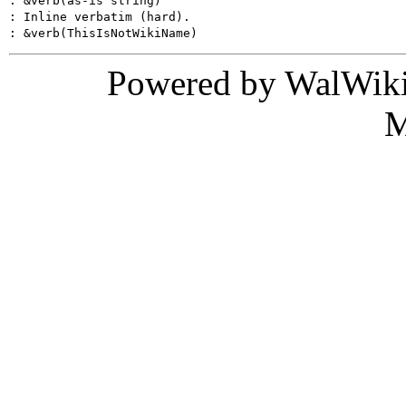
: &verb(as-is string)

: Inline verbatim (hard).

Powered by WalWiki
M