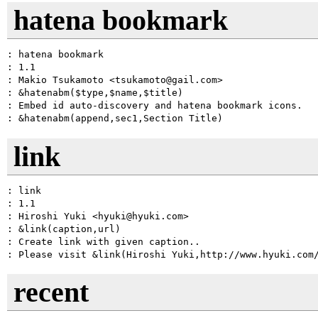
hatena bookmark
: hatena bookmark

: 1.1

: Makio Tsukamoto <tsukamoto@gail.com>

: &hatenabm($type,$name,$title)

: Embed id auto-discovery and hatena bookmark icons.

link
: link

: 1.1

: Hiroshi Yuki <hyuki@hyuki.com>

: &link(caption,url)

: Create link with given caption..

recent