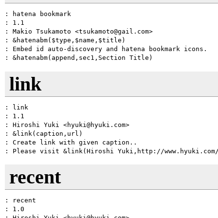
: hatena bookmark

: 1.1

: Makio Tsukamoto <tsukamoto@gail.com>

: &hatenabm($type,$name,$title)

: Embed id auto-discovery and hatena bookmark icons.

link
: link

: 1.1

: Hiroshi Yuki <hyuki@hyuki.com>

: &link(caption,url)

: Create link with given caption..

recent
: recent

: 1.0

: Hiroshi Yuki <hyuki@hyuki.com>
