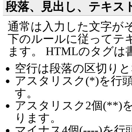
段落、見出し、テキス
通常は入力した文字がそ
下のルールに従ってテ
ます。 HTMLのタグ
空行は段落の区切りと
アスタリスク(*)を
す。
アスタリスク2個(**
ります。
マイナス4個(----)