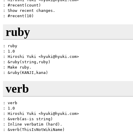
: #recent(count)

: Show recent changes.

ruby
: ruby

: 1.0

: Hiroshi Yuki <hyuki@hyuki.com>

: &ruby(string,ruby)

: Make ruby.

verb
: verb

: 1.0

: Hiroshi Yuki <hyuki@hyuki.com>

: &verb(as-is string)

: Inline verbatim (hard).
