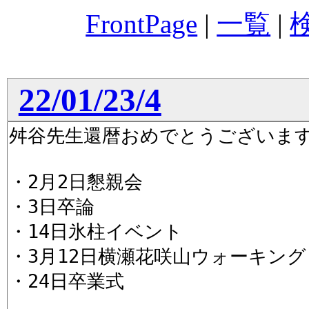
FrontPage
|
一覧
|
22/01/23/4