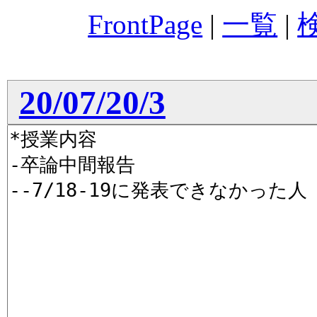
FrontPage
|
一覧
|
20/07/20/3