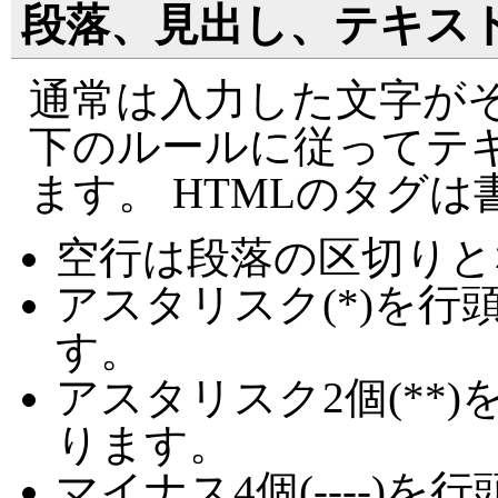
段落、見出し、テキス
通常は入力した文字がそ
下のルールに従ってテ
ます。 HTMLのタグ
空行は段落の区切りと
アスタリスク(*)を
す。
アスタリスク2個(**
ります。
マイナス4個(----)