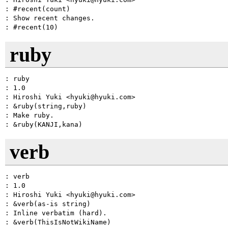
: #recent(count)

: Show recent changes.

ruby
: ruby

: 1.0

: Hiroshi Yuki <hyuki@hyuki.com>

: &ruby(string,ruby)

: Make ruby.

verb
: verb

: 1.0

: Hiroshi Yuki <hyuki@hyuki.com>

: &verb(as-is string)

: Inline verbatim (hard).
