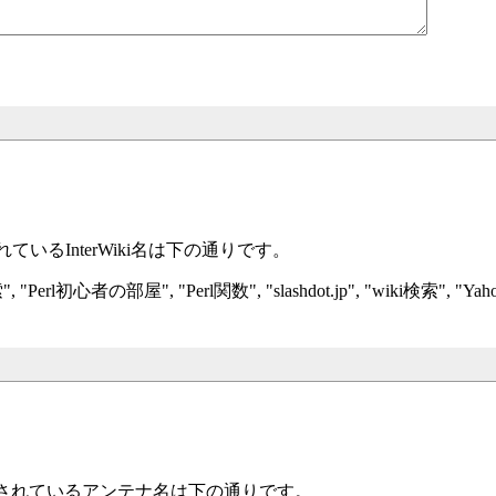
いるInterWiki名は下の通りです。
", "
Perl初心者の部屋", "
Perl関数", "
slashdot.jp", "
wiki検索", "
Yaho
録されているアンテナ名は下の通りです。