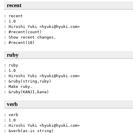
recent
: recent

: 1.0

: Hiroshi Yuki <hyuki@hyuki.com>

: #recent(count)

: Show recent changes.

ruby
: ruby

: 1.0

: Hiroshi Yuki <hyuki@hyuki.com>

: &ruby(string,ruby)

: Make ruby.

verb
: verb

: 1.0

: Hiroshi Yuki <hyuki@hyuki.com>

: &verb(as-is string)
