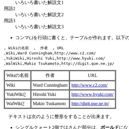
いろいろ書いた解説文1
用語2
いろいろ書いた解説文2
用語3
いろいろ書いた解説文3
コンマ(,)を行頭に書くと、テーブルが作れます。以下
, Wikiの名前  ,  作者  , URL 

,Wiki,Ward Cunningham,http://www.c2.com/

,YukiWiki,Hiroshi Yuki,http://www.hyuki.com/

Wikiの名前
作者
URL
Wiki
Ward Cunningham
http://www.c2.com/
YukiWiki
?
Hiroshi Yuki
http://www.hyuki.com/
WalWiki
?
Makio Tsukamoto
http://digit.que.ne.jp/
テキストは次のように整形をすることが出来ます。
シングルクォート2個ではさんだ部分は、
ボールド
にな