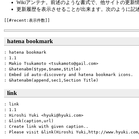
Wikiアンテナ。前述のような書式で、他サイトの更新
更新履歴を表示させることが出来ます。次のように記
hatena bookmark
: hatena bookmark

: 1.1

: Makio Tsukamoto <tsukamoto@gail.com>

: &hatenabm($type,$name,$title)

: Embed id auto-discovery and hatena bookmark icons.

link
: link

: 1.1

: Hiroshi Yuki <hyuki@hyuki.com>

: &link(caption,url)

: Create link with given caption..
