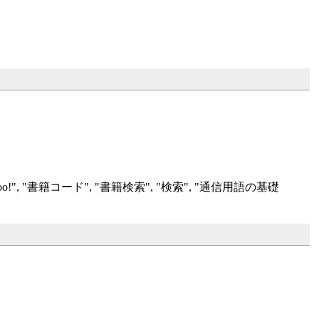
o!", "
書籍コード", "
書籍検索", "
検索", "
通信用語の基礎