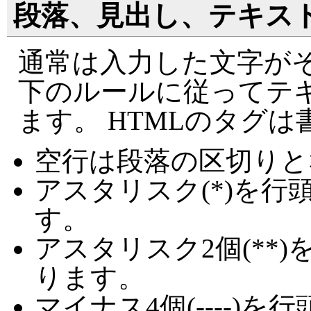
段落、見出し、テキス
通常は入力した文字がそ
下のルールに従ってテ
ます。 HTMLのタグ
空行は段落の区切りと
アスタリスク(*)を
す。
アスタリスク2個(**
ります。
マイナス4個(----)