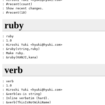
: #recent(count)

: Show recent changes.

ruby
: ruby

: 1.0

: Hiroshi Yuki <hyuki@hyuki.com>

: &ruby(string,ruby)

: Make ruby.

verb
: verb

: 1.0

: Hiroshi Yuki <hyuki@hyuki.com>

: &verb(as-is string)

: Inline verbatim (hard).
