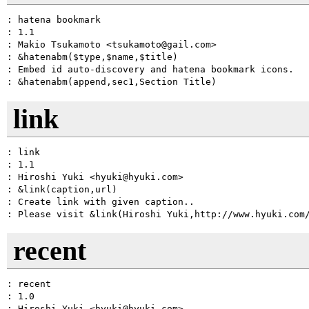
: hatena bookmark

: 1.1

: Makio Tsukamoto <tsukamoto@gail.com>

: &hatenabm($type,$name,$title)

: Embed id auto-discovery and hatena bookmark icons.

link
: link

: 1.1

: Hiroshi Yuki <hyuki@hyuki.com>

: &link(caption,url)

: Create link with given caption..

recent
: recent

: 1.0

: Hiroshi Yuki <hyuki@hyuki.com>
