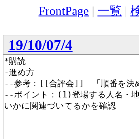
FrontPage
|
一覧
|
19/10/07/4