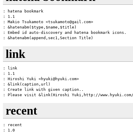
: hatena bookmark

: 1.1

: Makio Tsukamoto <tsukamoto@gail.com>

: &hatenabm($type,$name,$title)

: Embed id auto-discovery and hatena bookmark icons.

link
: link

: 1.1

: Hiroshi Yuki <hyuki@hyuki.com>

: &link(caption,url)

: Create link with given caption..

recent
: recent

: 1.0
