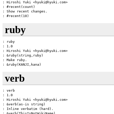
: Hiroshi Yuki <hyuki@hyuki.com>

: #recent(count)

: Show recent changes.

ruby
: ruby

: 1.0

: Hiroshi Yuki <hyuki@hyuki.com>

: &ruby(string,ruby)

: Make ruby.

verb
: verb

: 1.0

: Hiroshi Yuki <hyuki@hyuki.com>

: &verb(as-is string)

: Inline verbatim (hard).
