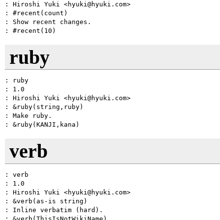
: Hiroshi Yuki <hyuki@hyuki.com>

: #recent(count)

: Show recent changes.

ruby
: ruby

: 1.0

: Hiroshi Yuki <hyuki@hyuki.com>

: &ruby(string,ruby)

: Make ruby.

verb
: verb

: 1.0

: Hiroshi Yuki <hyuki@hyuki.com>

: &verb(as-is string)

: Inline verbatim (hard).
