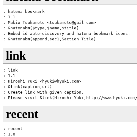
: hatena bookmark

: 1.1

: Makio Tsukamoto <tsukamoto@gail.com>

: &hatenabm($type,$name,$title)

: Embed id auto-discovery and hatena bookmark icons.

link
: link

: 1.1

: Hiroshi Yuki <hyuki@hyuki.com>

: &link(caption,url)

: Create link with given caption..

recent
: recent

: 1.0
