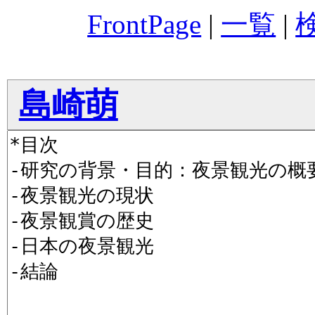
FrontPage
|
一覧
|
島崎萌