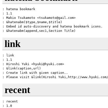
: hatena bookmark

: 1.1

: Makio Tsukamoto <tsukamoto@gail.com>

: &hatenabm($type,$name,$title)

: Embed id auto-discovery and hatena bookmark icons.

link
: link

: 1.1

: Hiroshi Yuki <hyuki@hyuki.com>

: &link(caption,url)

: Create link with given caption..

recent
: recent

: 1.0
