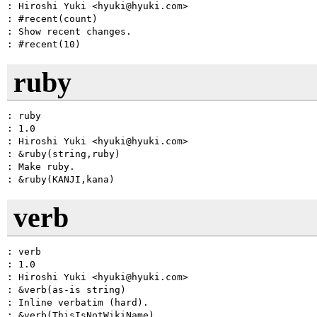
: Hiroshi Yuki <hyuki@hyuki.com>

: #recent(count)

: Show recent changes.

ruby
: ruby

: 1.0

: Hiroshi Yuki <hyuki@hyuki.com>

: &ruby(string,ruby)

: Make ruby.

verb
: verb

: 1.0

: Hiroshi Yuki <hyuki@hyuki.com>

: &verb(as-is string)

: Inline verbatim (hard).
