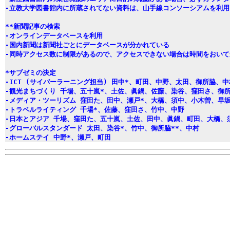
-立教大学図書館内に所蔵されてない資料は、山手線コンソーシアムを利用
**新聞記事の検索
-オンラインデータベースを利用
-国内新聞は新聞社ごとにデータベースが分かれている
-同時アクセス数に制限があるので、アクセスできない場合は時間をおい
*サブゼミの決定
-ICT (サイバーラーニング担当) 田中*、町田、中野、太田、御所脇、
-観光まちづくり 千場、五十嵐*、土佐、眞鍋、佐藤、染谷、窪田さ、御
-メディア・ツーリズム 窪田た、田中、瀬戸*、大橋、須中、小木曽、早
-トラベルライティング 千場*、佐藤、窪田さ、竹中、中野
-日本とアジア 千場、窪田た、五十嵐、土佐、田中、眞鍋、町田、大橋、
-グローバルスタンダード 太田、染谷*、竹中、御所脇**、中村
-ホームステイ 中野*、瀬戸、町田