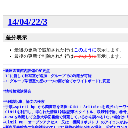
14/04/22/3
差分表示
最後の更新で追加された行は
このように
表示します。
最後の更新で削除された行は
このように
表示します。
*新座図書館内設備の変更点
-1Fに新しく映写室が追加　グループでの利用が可能
-2Fグループ学習室の壁の一つの面が全てホワイトボードに変更
*情報検索講習会
**雑誌記事、論文の検索
-手順…spirit hp から図書館を選択→CiNii Articlesを選択→キー
-CiNiiを利用し、得られた情報(雑誌記事のタイトル、収録刊行物、巻
-OPACを利用して立教大学図書館で所蔵しているかを調べる(ない場合はCiN
-CiNii PDF オープンアクセス　又は　機関リポジトリ のアイコンが
-新座図書館内の集密雑誌のエリアに目的の雑誌がある場合、必ずカウン