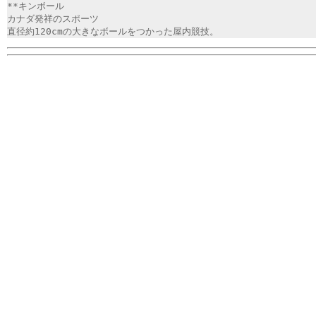
**キンボール
カナダ発祥のスポーツ
直径約120cmの大きなボールをつかった屋内競技。