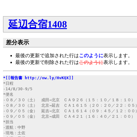
延辺合宿1408
差分表示
最後の更新で追加された行は
このように
表示します。
最後の更新で削除された行は
このように
表示します。
*[[報告書 http://ow.ly/HvKQX]]
*日程
-14/8/30-9/5
*便名
-０８／３０（土）　成田→北京　ＣＡ９２６（１５：１０／１８：１０）
-０８／３０（土）　北京→延吉　ＣＡ１６１５（２０：２０／２２：０５
-０９／０５（金）　延吉→北京　ＣＡ１６１４（０９：４５／１２：００
-０９／０５（金）　北京→成田　ＣＡ４２１（１６：４０／２１：００）
*担当
-渡航：中野
-現地：土佐