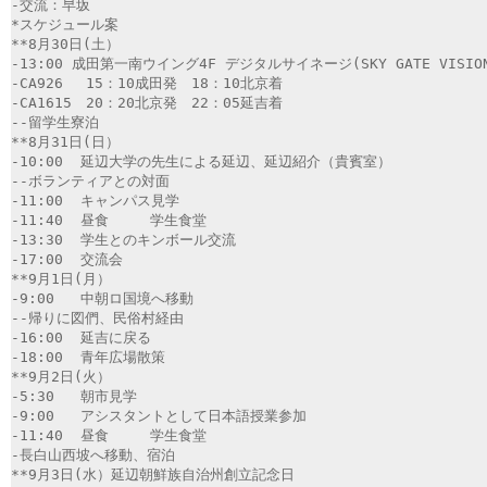
-交流：早坂
*スケジュール案
**8月30日(土）
-13:00 成田第一南ウイング4F デジタルサイネージ(SKY GATE VISIO
-CA926　 15：10成田発　18：10北京着
-CA1615　20：20北京発　22：05延吉着
--留学生寮泊
**8月31日(日）
-10:00	延辺大学の先生による延辺、延辺紹介（貴賓室）	
--ボランティアとの対面		
-11:00	キャンパス見学		
-11:40	昼食	学生食堂	
-13:30	学生とのキンボール交流		
-17:00	交流会		
**9月1日(月）
-9:00	中朝ロ国境へ移動		
--帰りに図們、民俗村経由		
-16:00	延吉に戻る		
-18:00	青年広場散策
**9月2日(火）
-5:30	朝市見学		
-9:00	アシスタントとして日本語授業参加		
-11:40	昼食	学生食堂
-長白山西坡へ移動、宿泊
**9月3日(水）延辺朝鮮族自治州創立記念日