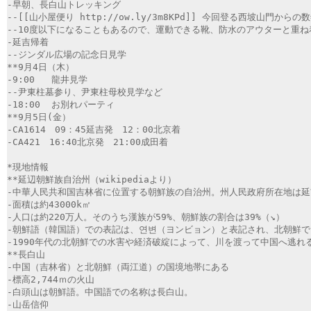
-早朝、長白山トレッキング
--[[山小屋便り http://ow.ly/3m8KPd]] 今回登る西坡山門か
--10度以下になることもあるので、運動できる靴、防水のアウターと重
-延吉帰着
--ジンダル広場の記念日見学
**9月4日（木）
-9:00	龍井見学
--尹東柱墓参り、尹東柱母校見学など		
-18:00	お別れパーティ
**9月5日(金）
-CA1614　09：45延吉発　12：00北京着
-CA421　16:40北京発　21:00成田着
*現地情報
**延辺朝鮮族自治州（wikipediaより）
-中華人民共和国吉林省に位置する朝鮮族の自治州。州人民政府所在地は延
-面積は約43000k㎡
-人口は約220万人。そのうち漢族が59%、朝鮮族の割合は39%（↘）
-朝鮮語（韓国語）での表記は、연변（ヨンビョン）と表記され、北朝鮮
-1990年代の北朝鮮での水害や経済破綻によって、川を渡って中国へ逃
**長白山
-中国（吉林省）と北朝鮮（両江道）の国境地帯にある
-標高2,744ｍの火山
-白頭山は朝鮮語。中国語での名称は長白山。
-山岳信仰