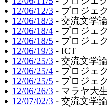
12/06/11/5
- プロジェ
12/06/12/3
- プロジェ
12/06/18/3
- 交流文学論
12/06/18/4
- プロジェ
12/06/18/5
- プロジェ
12/06/19/3
- ICT
12/06/25/3
- 交流文学論
12/06/25/4
- プロジェ
12/06/25/5
- プロジェ
12/06/26/3
- マラヤ大
12/07/02/3
- 交流文学論