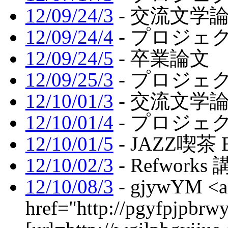
12/09/24/3
- 交流文学論
12/09/24/4
- プロジェ
12/09/24/5
- 卒業論文
12/09/25/3
- プロジェ
12/10/01/3
- 交流文学論
12/10/01/4
- プロジェ
12/10/01/5
- JAZZ喫茶
12/10/02/3
- Refworks
12/10/08/3
- gjywYM <a
href="http://pgyfpjpbr