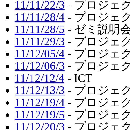
11/11/22/3
- プロジェ
11/11/28/4
- プロジェ
11/11/28/5
- ゼミ説明
11/11/29/3
- プロジェ
11/12/05/4
- プロジェ
11/12/06/3
- プロジェ
11/12/12/4
- ICT
11/12/13/3
- プロジェ
11/12/19/4
- プロジェ
11/12/19/5
- プロジェ
11/12/20/3
- プロジェ