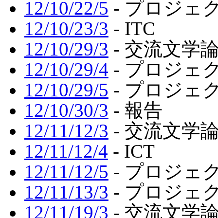
12/10/22/5
- プロジェ
12/10/23/3
- ITC
12/10/29/3
- 交流文学
12/10/29/4
- プロジェ
12/10/29/5
- プロジェ
12/10/30/3
- 報告
12/11/12/3
- 交流文学論
12/11/12/4
- ICT
12/11/12/5
- プロジェ
12/11/13/3
- プロジェ
12/11/19/3
- 交流文学