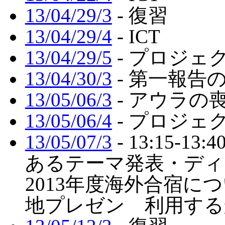
13/04/29/3
- 復習
13/04/29/4
- ICT
13/04/29/5
- プロジェ
13/04/30/3
- 第一報告
13/05/06/3
- アウラの
13/05/06/4
- プロジェ
13/05/07/3
- 13:15-
あるテーマ発表・ディス
2013年度海外合宿に
地プレゼン 利用する