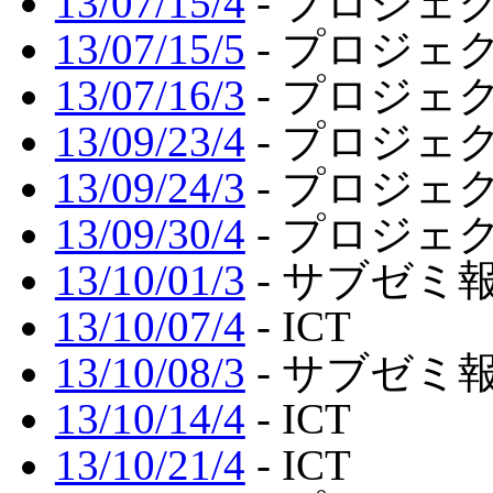
13/07/15/4
- プロジェ
13/07/15/5
- プロジェ
13/07/16/3
- プロジェ
13/09/23/4
- プロジェ
13/09/24/3
- プロジェ
13/09/30/4
- プロジェ
13/10/01/3
- サブゼミ
13/10/07/4
- ICT
13/10/08/3
- サブゼミ
13/10/14/4
- ICT
13/10/21/4
- ICT