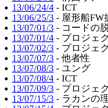
13/06/24/4
- ICT
13/06/25/3
- 屋形船F
13/07/01/3
- コードの
13/07/01/4
- プロジェ
13/07/02/3
- プロジェ
13/07/07/3
- 他者性
13/07/08/3
- ユング
13/07/08/4
- ICT
13/07/09/3
- プロジェ
13/07/15/3
- ラカンの