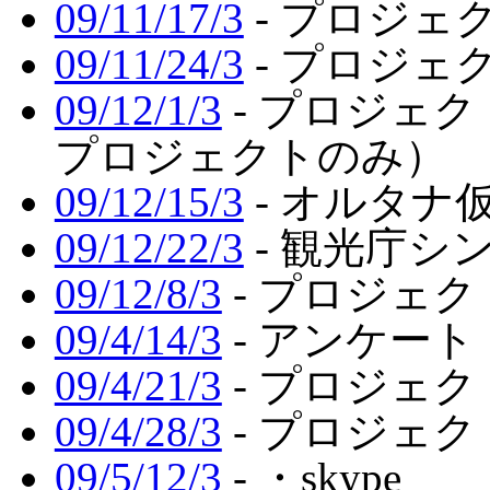
09/11/17/3
- プロジェ
09/11/24/3
- プロジェ
09/12/1/3
- プロジェ
プロジェクトのみ）
09/12/15/3
- オルタナ
09/12/22/3
- 観光庁シ
09/12/8/3
- プロジェ
09/4/14/3
- アンケート
09/4/21/3
- プロジェ
09/4/28/3
- プロジェ
09/5/12/3
- ・skype