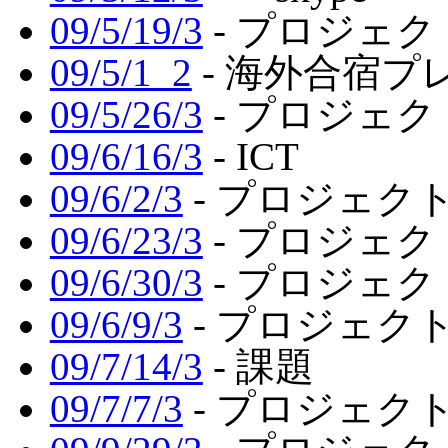
09/5/19/3
- プロジェ
09/5/1_2
- 海外合宿プ
09/5/26/3
- プロジェ
09/6/16/3
- ICT
09/6/2/3
- プロジェク
09/6/23/3
- プロジェ
09/6/30/3
- プロジェ
09/6/9/3
- プロジェク
09/7/14/3
- 課題
09/7/7/3
- プロジェク