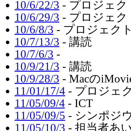
10/6/22/3
- プロジェ
10/6/29/3
- プロジェ
10/6/8/3
- プロジェク
10/7/13/3
- 講読
10/7/6/3
-
10/9/21/3
- 講読
10/9/28/3
- MacのiM
11/01/17/4
- プロジェ
11/05/09/4
- ICT
11/05/09/5
- シンポジ
11/05/10/3
- 担当者あ